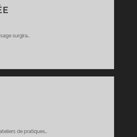
ÉE
ysage surgira…
teliers de pratiques…