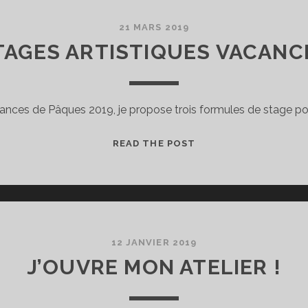
LORS
DES
21 MARS 2019
JEMA
TAGES ARTISTIQUES VACANC
ances de Pâques 2019, je propose trois formules de stage po
STAGES
READ THE POST
ARTISTIQUES
VACANCES
12 JANVIER 2019
J’OUVRE MON ATELIER !