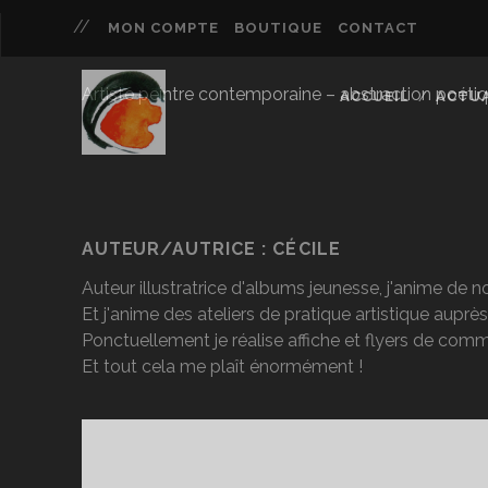
MON COMPTE
BOUTIQUE
CONTACT
Artiste peintre contemporaine – abstraction poétique 
ACCUEIL
ACTUA
AUTEUR/AUTRICE :
CÉCILE
Auteur illustratrice d'albums jeunesse, j'anime de 
Et j'anime des ateliers de pratique artistique auprè
Ponctuellement je réalise affiche et flyers de comm
Et tout cela me plaît énormément !