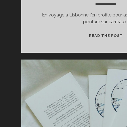
En voyage à Lisbonne, j’en profite pour as
peinture sur carreaux
A
READ THE POST
P
J
M’
À
L
P
S
A