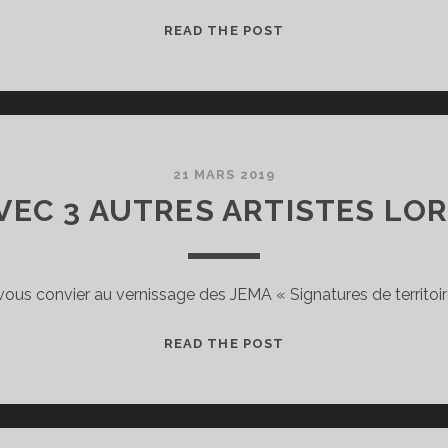
ATELIERS
READ THE POST
D’ÉTÉ
2019
21 MARS 2019
VEC 3 AUTRES ARTISTES LO
de vous convier au vernissage des JEMA « Signatures de territoi
J’EXPOSE
READ THE POST
AVEC
3
AUTRES
ARTISTES