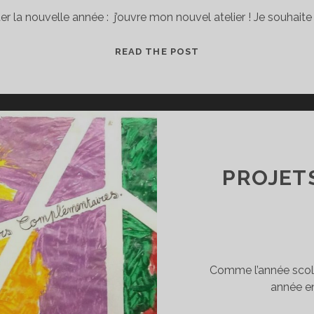
er la nouvelle année : j’ouvre mon nouvel atelier ! Je souhaite 
J’OUVRE
READ THE POST
MON
ATELIER
!
PROJET
Comme l’année scolair
année en