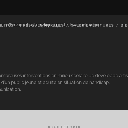
à l’encre et à l’acrylique, geste, trace et nature.
LITÉS
FRESQUES MURALES
GALERIE PEINTURES
BI
nombreuses interventions en milieu scolaire. Je développe artis
s d'un public jeune et adulte en situation de handicap.
unication.
9 JUILLET 2019