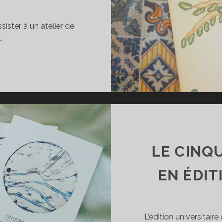
sister à un atelier de
…
U
ORTUGAL
E
INITIE
A
EINTURE
UR
LE CINQ
ZULEJOS
EN ÉDIT
L’édition universitai