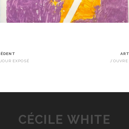
CÉDENT
ART
 JOUR EXPOSÉ
J’OUVRE
CÉCILE WHITE