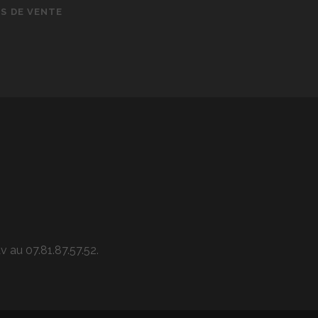
S DE VENTE
v au 07.81.87.57.52.