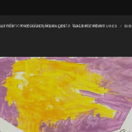
à l’encre et à l’acrylique, geste, trace et nature.
LITÉS
FRESQUES MURALES
GALERIE PEINTURES
BI