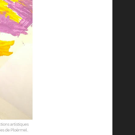
tions artistiques
es de Ploërmel.