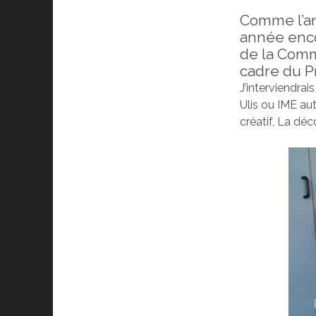
Comme l’ann
année enco
de la Com
cadre du Pr
J’interviendrai
Ulis ou IME au
créatif, La déc