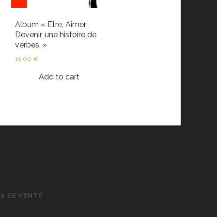
Album « Etre, Aimer,
Devenir, une histoire de
verbes. »
15,00
€
Add to cart
S DE VENTE