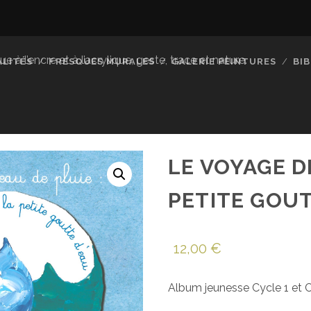
à l’encre et à l’acrylique, geste, trace et nature.
LITÉS
FRESQUES MURALES
GALERIE PEINTURES
BI
LE VOYAGE D
PETITE GOUT
12,00
€
Album jeunesse Cycle 1 et C