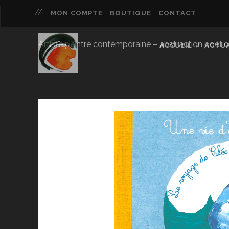
MON COMPTE
BOUTIQUE
CONTACT
Artiste peintre contemporaine – abstraction poétique 
ACCUEIL
ACTUA