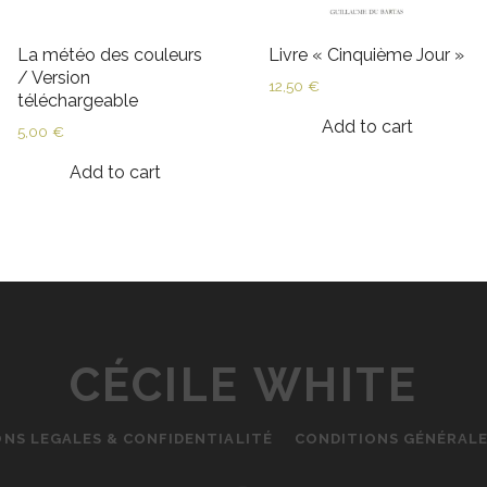
La météo des couleurs
Livre « Cinquième Jour »
/ Version
12,50
€
téléchargeable
Add to cart
5,00
€
Add to cart
CÉCILE WHITE
ONS LEGALES & CONFIDENTIALITÉ
CONDITIONS GÉNÉRALE