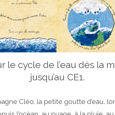
r le cycle de l’eau dès la m
jusqu’au CE1.
gne Cléo, la petite goutte d’eau, lo
is l’océan, au nuage, à la pluie, au r