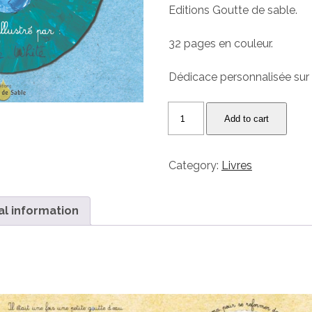
Editions Goutte de sable.
32 pages en couleur.
Dédicace personnalisée su
Le
Add to cart
Voyage
de
Cléo
Category:
Livres
la
petite
goutte
al information
d'eau
quantity