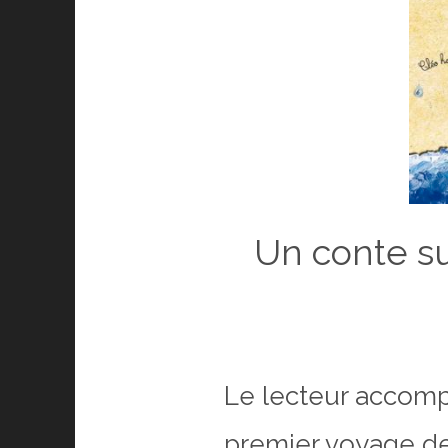
Un conte su
Le lecteur accompa
premier voyage depu