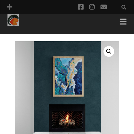
facebook
instagram
email
PANIER
COMMANDE