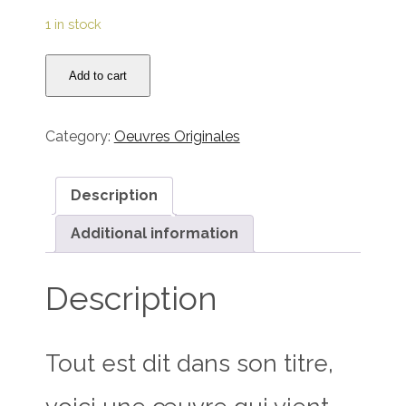
1 in stock
Série
Add to cart
Ecorce
de
vies
Category:
Oeuvres Originales
-
L'âme
de
Description
la
Additional information
forêt
quantity
Description
Tout est dit dans son titre,