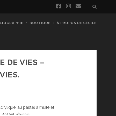
facebook
instagram
email
BLIOGRAPHIE
BOUTIQUE
À PROPOS DE CÉCILE
E DE VIES –
VIES.
crylique, au pastel à l’huile et
ntée sur châssis.