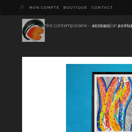
MON COMPTE
BOUTIQUE
CONTACT
Artiste peintre contemporaine – abstraction poétique 
ACCUEIL
ACTUA