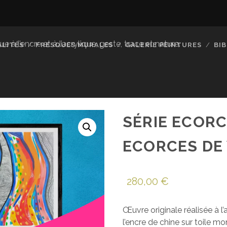
à l’encre et à l’acrylique, geste, trace et nature.
LITÉS
FRESQUES MURALES
GALERIE PEINTURES
BI
SÉRIE ECORC
ECORCES DE 
280,00
€
Œuvre originale réalisée à l’a
l’encre de chine sur toile mo