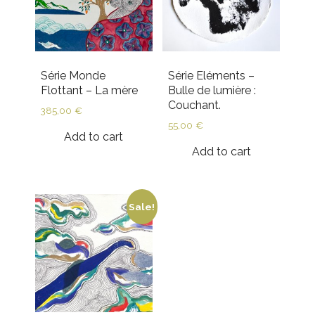
Série Monde
Série Eléments –
Flottant – La mère
Bulle de lumière :
Couchant.
385,00
€
55,00
€
Add to cart
Add to cart
Sale!