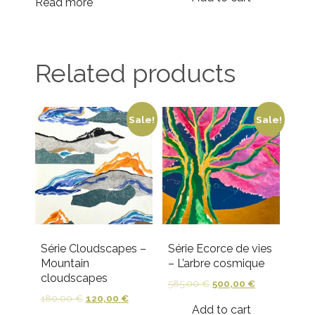
Read more
Related products
Sale!
Sale!
Série Cloudscapes –
Série Ecorce de vies
Mountain
– L’arbre cosmique
cloudscapes
585,00
€
500,00
€
180,00
€
120,00
€
Add to cart