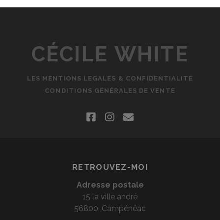
CÉCILE WHITE
LES MENTIONS LEGALES & CONFIDENTIALITÉ
CONDITIONS GÉNÉRALES DE VENTE
facebook
instagram
email
RETROUVEZ-MOI
Adresse postale
15 la ville andré
56800, Campénéac