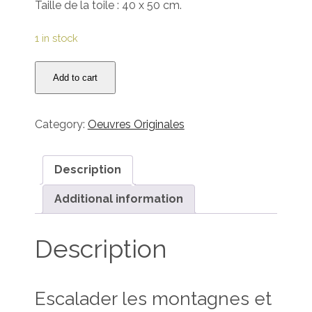
Taille de la toile : 40 x 50 cm.
1 in stock
Série
Add to cart
Cloudscapes
-
Mountain
Category:
Oeuvres Originales
cloudscapes
quantity
Description
Additional information
Description
Escalader les montagnes et