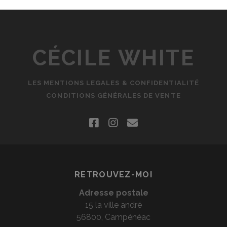
CÉCILE WHITE
LES MENTIONS LEGALES & CONFIDENTIALITÉ
CONDITIONS GÉNÉRALES DE VENTE
facebook
instagram
email
RETROUVEZ-MOI
Adresse postale
15 la ville andré
56800, Campénéac