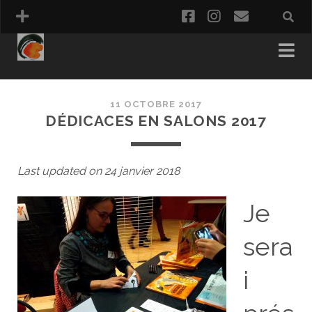
facebook
instagram
email
PANIER
COMMANDE
11 OCTOBRE 2017
DÉDICACES EN SALONS 2017
Last updated on 24 janvier 2018
Je
sera
i