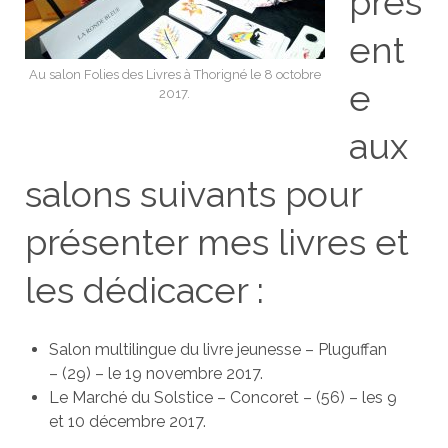
prés
ent
Au salon Folies des Livres à Thorigné le 8 octobre
e
2017.
aux
salons suivants pour
présenter mes livres et
les dédicacer :
Salon multilingue du livre jeunesse – Pluguffan
– (29) – le 19 novembre 2017.
Le Marché du Solstice – Concoret – (56) – les 9
et 10 décembre 2017.