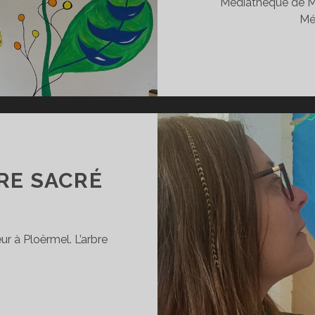
Médiathèque de Mé
Mé
RE SACRÉ
r à Ploërmel. L’arbre
RESQUE
E