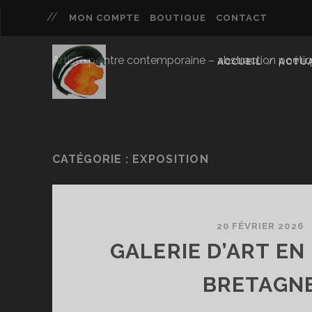
MON COMPTE
BOUTIQUE
CONTACT
Artiste peintre contemporaine – abstraction poétique 
ACCUEIL
ACTUA
CATÉGORIE :
EXPOSITION
20 FÉVRIER 2026
GALERIE D’ART EN
BRETAGN