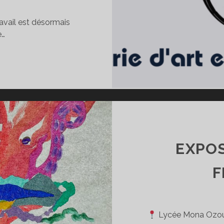
ravail est désormais
e…
ALERIE
’ART
N
IGNE
E
RETAGNE
EXPOS
F
Lycée Mona Ozouf