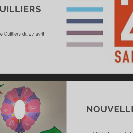
UILLIERS
e Guilliers du 27 avril
XPOSITION
U
2ÈME
ALON
’ART
E
UILLIERS
NOUVELL