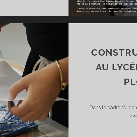
EUVRES
UR
A
LATEFORME
OURART
CONSTRU
AU LYCÉ
PL
Dans le cadre d’un pro
éta