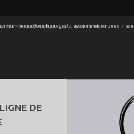
à l’encre et à l’acrylique, geste, trace et nature.
LITÉS
FRESQUES MURALES
GALERIE PEINTURES
BI
 LIGNE DE
E