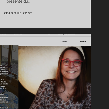
présente du…
EXPOSITION
READ THE POST
«
MONDE
FLOTTANT
»