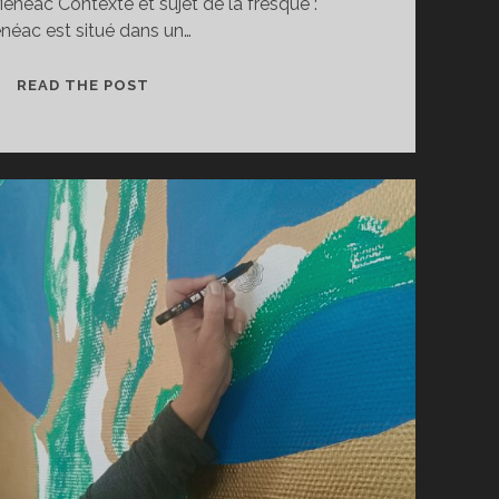
néac Contexte et sujet de la fresque :
néac est situé dans un…
NOUVELLE
READ THE POST
FRESQUE
MURALE