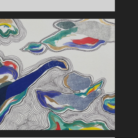
EMPREINTE
AU
LYCÉE
MONA
OZOUF
DE
PLOËRMEL
(56)