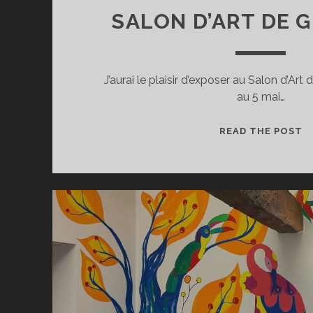
SALON D’ART DE G
J’aurai le plaisir d’exposer au Salon d’Art d
au 5 mai…
E
READ THE POST
A
2
S
D
D
G