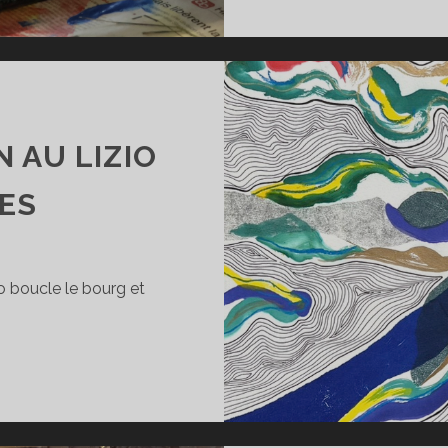
N AU LIZIO
ES
o boucle le bourg et
ÈRE
ARTICIPATION
U
IZIO