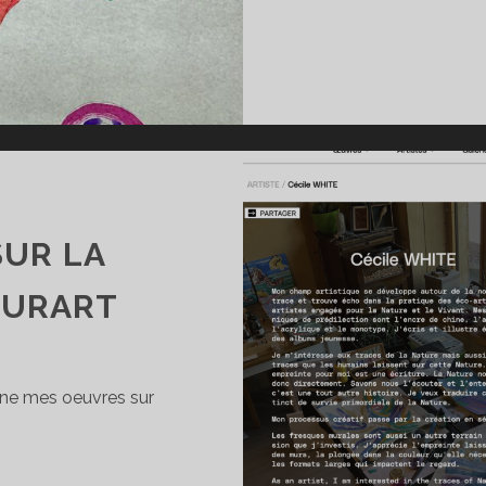
SUR LA
OURART
igne mes oeuvres sur
ES