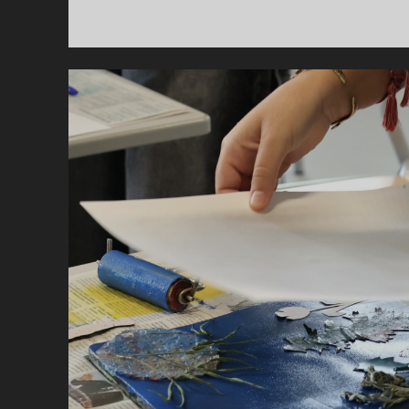
O
S
L
P
Y