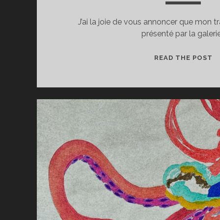
J’ai la joie de vous annoncer que mon t
présenté par la galeri
G
READ THE POST
D
E
L
D
B