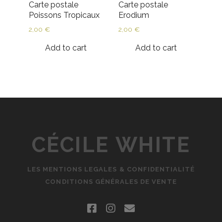
Carte postale
Carte postale
Poissons Tropicaux
Erodium
2,00
€
2,00
€
Add to cart
Add to cart
CÉCILE WHITE
LES MENTIONS LEGALES & CONFIDENTIALITÉ
CONDITIONS GÉNÉRALES DE VENTE
facebook
instagram
email