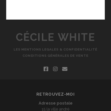
CÉCILE WHITE
LES MENTIONS LEGALES & CONFIDENTIALITÉ
CONDITIONS GÉNÉRALES DE VENTE
facebook
instagram
email
RETROUVEZ-MOI
Adresse postale
15 la ville andré