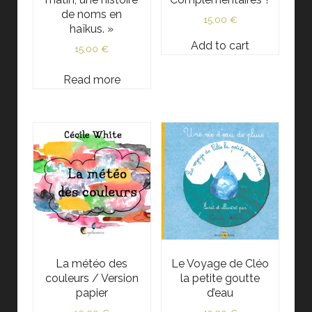
de noms en
15,00
€
haïkus. »
Add to cart
15,00
€
Read more
La météo des
Le Voyage de Cléo
couleurs / Version
la petite goutte
papier
d’eau