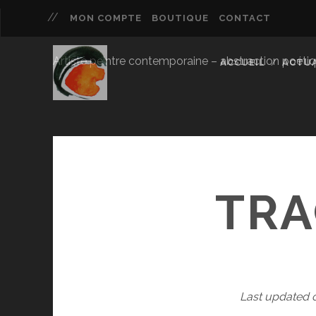
MON COMPTE
BOUTIQUE
CONTACT
Artiste peintre contemporaine – abstraction poétique 
ACCUEIL
ACTUA
TRA
Last updated 