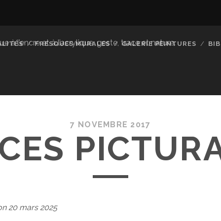
à l’encre et à l’acrylique, geste, trace et nature.
LITÉS
FRESQUES MURALES
GALERIE PEINTURES
BI
7 NOVEMBRE 2017
CES PICTUR
on 20 mars 2025