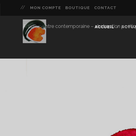
MON COMPTE
BOUTIQUE
CONTACT
Artiste peintre contemporaine – abstraction poétique 
ACCUEIL
ACTUA