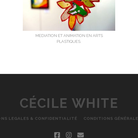
MEDIATION ET ANIMATION EN ARTS
PLASTIQUES.
CÉCILE WHITE
ONS LEGALES & CONFIDENTIALITÉ
CONDITIONS GÉNÉRALE
facebook
instagram
email