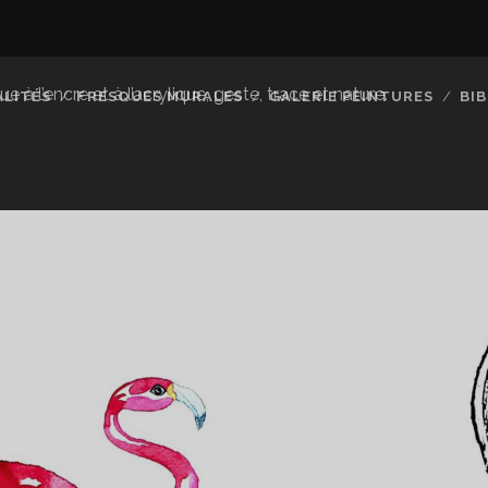
à l’encre et à l’acrylique, geste, trace et nature.
LITÉS
FRESQUES MURALES
GALERIE PEINTURES
BI